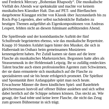
und Frederick Mercury „Bohemian Rhapsody“. Die musikalische
Vielfalt des Abends war spektakulär und machte vor keinem
musikalischen Klassiker Halt. Das auf PET- und Bierflaschen
dargebotene Klanggut reichte von Klassik über Jazzstandards bis zu
Rock-Pop Legenden, aber selbst nachdenkliche Balladen zu
heutigen Themen aufgeführt als Eigenkompositionen von Andreas
Leupert, fehlten nicht an diesem fulminant aufblitzenden Abend.
Die Spielfreude und der komödiantische Auftritt der fünf
Schulfreude begeisterten ebenso, wie das musikalische Repertoire.
Knapp 10 Stunden Anfahrt lagen hinter den Musiker, die sich in
Halberstadt im Ostharz beim gemeinsamen Musizieren
kennengelernt haben. Per Zufall kamen sie dann auf die leere
Flasche als musikalisches Markenzeichen. Begonnen hatte alles als
Strassenmusik in der Heldenstadt Leipzig. Ihr so zufällig entdecktes
Talent brachte auch einen professionellen Agenten zum Schwärmen,
der sie dann ermunterte sich musikalisch auf die Flasche zu
spezialisieren und sie bis heute erfolgreich promotet. Die Spiellust
und Spontanität ihrer Anfangsjahre spürt man noch heute.
Erwachsene Männer die ihren kindlichen Spiel- und Basteltrieb
gleichermassen lustvoll auf offener Bühne ausleben und sich selbst
dabei herrlich auf die Schippe nehmen können. Das steckt an. Wie
gesagt, der Saal tobte und keine leere Flasche, die nicht das Zeug
zum grossen Bühnenstar in sich trägt.