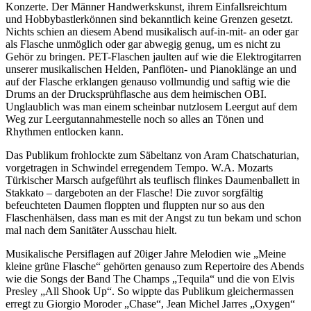
Konzerte. Der Männer Handwerkskunst, ihrem Einfallsreichtum
und Hobbybastlerkönnen sind bekanntlich keine Grenzen gesetzt.
Nichts schien an diesem Abend musikalisch auf-in-mit- an oder gar
als Flasche unmöglich oder gar abwegig genug, um es nicht zu
Gehör zu bringen. PET-Flaschen jaulten auf wie die Elektrogitarren
unserer musikalischen Helden, Panflöten- und Pianoklänge an und
auf der Flasche erklangen genauso vollmundig und saftig wie die
Drums an der Drucksprühflasche aus dem heimischen OBI.
Unglaublich was man einem scheinbar nutzlosem Leergut auf dem
Weg zur Leergutannahmestelle noch so alles an Tönen und
Rhythmen entlocken kann.
Das Publikum frohlockte zum Säbeltanz von Aram Chatschaturian,
vorgetragen in Schwindel erregendem Tempo. W.A. Mozarts
Türkischer Marsch aufgeführt als teuflisch flinkes Daumenballett in
Stakkato – dargeboten an der Flasche! Die zuvor sorgfältig
befeuchteten Daumen floppten und fluppten nur so aus den
Flaschenhälsen, dass man es mit der Angst zu tun bekam und schon
mal nach dem Sanitäter Ausschau hielt.
Musikalische Persiflagen auf 20iger Jahre Melodien wie „Meine
kleine grüne Flasche“ gehörten genauso zum Repertoire des Abends
wie die Songs der Band The Champs „Tequila“ und die von Elvis
Presley „All Shook Up“. So wippte das Publikum gleichermassen
erregt zu Giorgio Moroder „Chase“, Jean Michel Jarres „Oxygen“