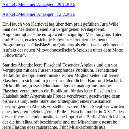
Artikel „Meilemer-Anzeiger“ 29.1.2016
Artikel „Meilemer-Anzeiger“ 12.2.2016
Ein Hauch von Karneval lag über dem prall gefüllten Jürg Wille
Saal des Meilemer Leuen am vergangenen Freitagabend.
Angekündigt als eine europaweit einzigartige Mischung aus Tuten
und Blasen, erwies sich die Schweizer Premiere des neuen
Programms des GlasBlasSing Quintetts als ein äusserst gelungener
Auftakt der neuen Mittwochgesellschaft-Spielzeit unter dem Motto
„Showtime“.
Star des Abends: leere Flaschen! Tosender Applaus und ein vor
Vergnügen mit den Füssen stampfendes Publikum. Frenetischer
Beifall für die opulenten musikalischen Möglichkeiten auf leeren
Flaschen an sich und in jeder nur erdenklichen Bau- und Machart.
Dicke-dünne-grosse-kleine-bauchige-schmale-grüne-braune
Flaschen verzauberten ein Publikum, für das leere Flaschen im
Haushalt mehr Ärgernis als Freude verkörpern, geschweige denn
bisher als umjubelte Stars und Mittelpunkt eines musikalisch
hervorragenden Abends vorstellbar waren. Doch Skeptiker wurden
eines besseren belehrt. „Volle Pulle – Flaschenmusik in XXL“ hiess
dieser überraschende musikalische Import aus Berlin-Friedrichshain,
der die im Alltag oft beschimpfte und mit Missachtung gestrafte
leere Flasche goss rausbrachte. Fünf Musikerfreunde aus