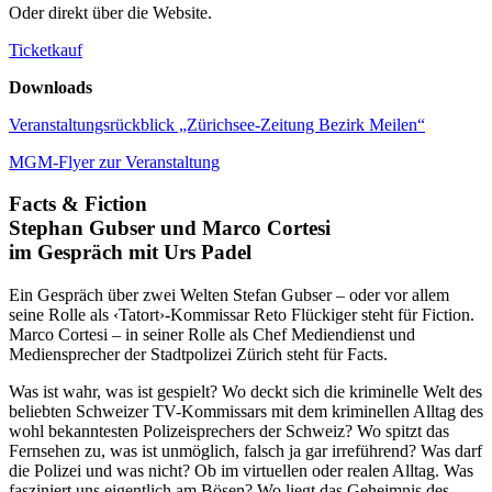
Oder direkt über die Website.
Ticketkauf
Downloads
Veranstaltungsrückblick „Zürichsee-Zeitung Bezirk Meilen“
MGM-Flyer zur Veranstaltung
Facts & Fiction
Stephan Gubser und Marco Cortesi
im Gespräch mit Urs Padel
Ein Gespräch über zwei Welten Stefan Gubser – oder vor allem
seine Rolle als ‹Tatort›-Kommissar Reto Flückiger steht für Fiction.
Marco Cortesi – in seiner Rolle als Chef Mediendienst und
Mediensprecher der Stadtpolizei Zürich steht für Facts.
Was ist wahr, was ist gespielt? Wo deckt sich die kriminelle Welt des
beliebten Schweizer TV-Kommissars mit dem kriminellen Alltag des
wohl bekanntesten Polizeisprechers der Schweiz? Wo spitzt das
Fernsehen zu, was ist unmöglich, falsch ja gar irreführend? Was darf
die Polizei und was nicht? Ob im virtuellen oder realen Alltag. Was
fasziniert uns eigentlich am Bösen? Wo liegt das Geheimnis des