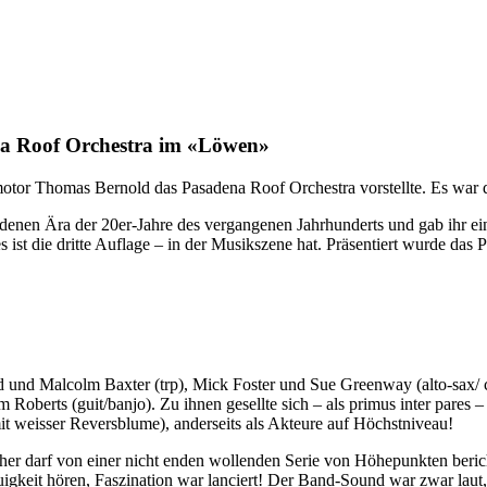
ena Roof Orchestra im «Löwen»
motor Thomas Bernold das Pasadena Roof Orchestra vorstellte. Es war 
enen Ära der 20er-Jahre des vergangenen Jahrhunderts und gab ihr einz
s ist die dritte Auflage – in der Musikszene hat. Präsentiert wurde d
und Malcolm Baxter (trp), Mick Foster und Sue Greenway (alto-sax/ cl
Roberts (guit/banjo). Zu ihnen gesellte sich – als primus inter pares
it weisser Reversblume), anderseits als Akteure auf Höchstniveau!
cher darf von einer nicht enden wollenden Serie von Höhepunkten beric
uigkeit hören, Faszination war lanciert! Der Band-Sound war zwar lau