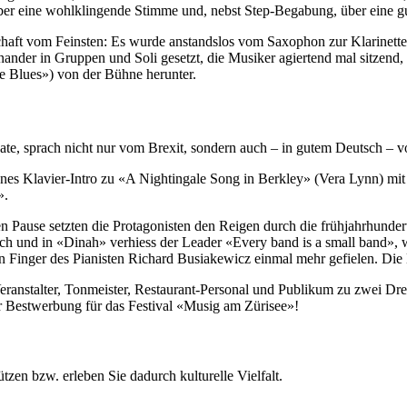
über eine wohlklingende Stimme und, nebst Step-Begabung, über eine gu
erschaft vom Feinsten: Es wurde anstandslos vom Saxophon zur Klarine
ander in Gruppen und Soli gesetzt, die Musiker agiertend mal sitzend,
e Blues») von der Bühne herunter.
e, sprach nicht nur vom Brexit, sondern auch – in gutem Deutsch – v
tenes Klavier-Intro zu «A Nightingale Song in Berkley» (Vera Lynn) m
».
ause setzten die Protagonisten den Reigen durch die frühjahrhundertl
h und in «Dinah» verhiess der Leader «Every band is a small band», w
n Finger des Pianisten Richard Busiakewicz einmal mehr gefielen. Die
eranstalter, Tonmeister, Restaurant-Personal und Publikum zu zwei 
ar Bestwerbung für das Festival «Musig am Zürisee»!
zen bzw. erleben Sie dadurch kulturelle Vielfalt.