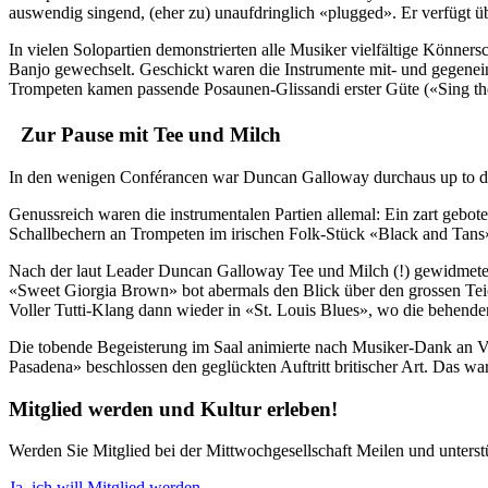
auswendig singend, (eher zu) unaufdringlich «plugged». Er verfügt 
In vielen Solopartien demonstrierten alle Musiker vielfältige Könn
Banjo gewechselt. Geschickt waren die Instrumente mit- und gegenein
Trompeten kamen passende Posaunen-Glissandi erster Güte («Sing th
Zur Pause mit Tee und Milch
In den wenigen Conférancen war Duncan Galloway durchaus up to dat
Genussreich waren die instrumentalen Partien allemal: Ein zart gebo
Schallbechern an Trompeten im irischen Folk-Stück «Black and Tans
Nach der laut Leader Duncan Galloway Tee und Milch (!) gewidmeten P
«Sweet Giorgia Brown» bot abermals den Blick über den grossen Teic
Voller Tutti-Klang dann wieder in «St. Louis Blues», wo die behende
Die tobende Begeisterung im Saal animierte nach Musiker-Dank an V
Pasadena» beschlossen den geglückten Auftritt britischer Art. Das w
Mitglied werden und Kultur erleben!
Werden Sie Mitglied bei der Mittwochgesellschaft Meilen und unterstüt
Ja, ich will Mitglied werden