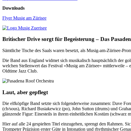
Downloads
Flyer Musig am Zürisee
Britischer Drive sorgt für Begeisterung – Das Pasad
Sämtliche Tische des Saals waren besetzt, als Musig-am-Zürisee-Pro
Die Band aus England widmet sich musikalisch hauptsächlich der gold
welchen Stellenwert das Festival «Musig am Zürisee» mittlerweile – e
Oldtime Jazz Club.
Laut, aber gepflegt
Die elfköpfige Band setzte sich folgenderweise zusammen: Dave Ford 
(cb/sous), Richard Busiakewicz (po), John Sutton (drums) und Graham 
glänzende Figur: Einesteils in ihrem einheitlichen Kostüm (schwarz m
Hier auf alle 24 gespielten Titel einzugehen, sprengt den Rahmen. Si
Trompeter Präzision erster Güte in Intonation und rhythmischer Gena