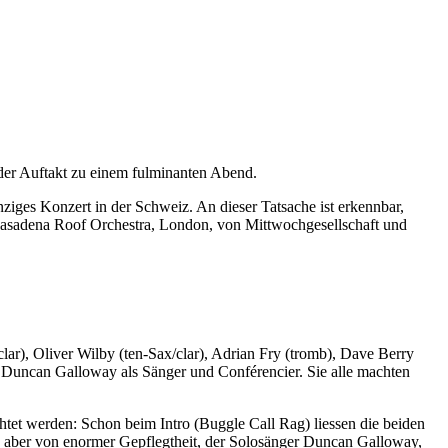
der Auftakt zu einem fulminanten Abend.
iges Konzert in der Schweiz. An dieser Tatsache ist erkennbar,
as Pasadena Roof Orchestra, London, von Mittwochgesellschaft und
ar), Oliver Wilby (ten-Sax/clar), Adrian Fry (tromb), Dave Berry
 – Duncan Galloway als Sänger und Conférencier. Sie alle machten
htet werden: Schon beim Intro (Buggle Call Rag) liessen die beiden
t, aber von enormer Gepflegtheit, der Solosänger Duncan Galloway,