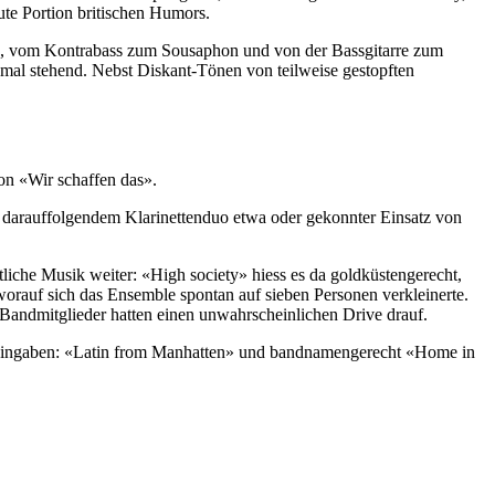
te Portion britischen Humors.
tte, vom Kontrabass zum Sousaphon und von der Bassgitarre zum
 mal stehend. Nebst Diskant-Tönen von teilweise gestopften
on «Wir schaffen das».
it darauffolgendem Klarinettenduo etwa oder gekonnter Einsatz von
iche Musik weiter: «High society» hiess es da goldküstengerecht,
orauf sich das Ensemble spontan auf sieben Personen verkleinerte.
 Bandmitglieder hatten einen unwahrscheinlichen Drive drauf.
Dreingaben: «Latin from Manhatten» und bandnamengerecht «Home in