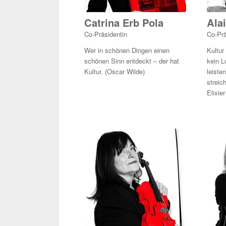
Catrina Erb Pola
Ala
Co-Präsidentin
Co-Prä
Wer in schönen Dingen einen
Kultur
schönen Sinn entdeckt – der hat
kein L
Kultur. (Oscar Wilde)
leiste
streic
Elixier