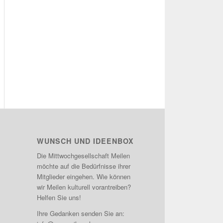
WUNSCH UND IDEENBOX
Die Mittwochgesellschaft Meilen
möchte auf die Bedürfnisse ihrer
Mitglieder eingehen. Wie können
wir Meilen kulturell vorantreiben?
Helfen Sie uns!
Ihre Gedanken senden Sie an: