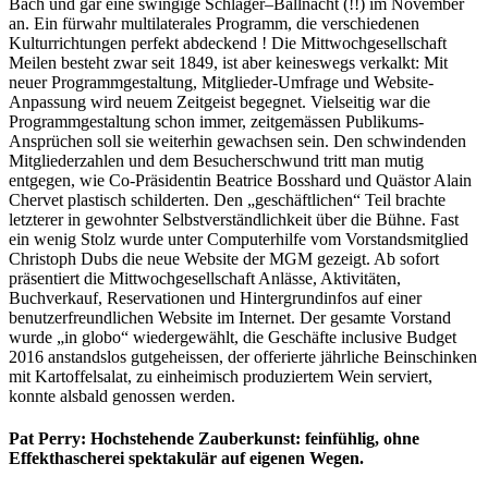
Bach und gar eine swingige Schlager–Ballnacht (!!) im November
an. Ein fürwahr multilaterales Programm, die verschiedenen
Kulturrichtungen perfekt abdeckend ! Die Mittwochgesellschaft
Meilen besteht zwar seit 1849, ist aber keineswegs verkalkt: Mit
neuer Programmgestaltung, Mitglieder-Umfrage und Website-
Anpassung wird neuem Zeitgeist begegnet. Vielseitig war die
Programmgestaltung schon immer, zeitgemässen Publikums-
Ansprüchen soll sie weiterhin gewachsen sein. Den schwindenden
Mitgliederzahlen und dem Besucherschwund tritt man mutig
entgegen, wie Co-Präsidentin Beatrice Bosshard und Quästor Alain
Chervet plastisch schilderten. Den „geschäftlichen“ Teil brachte
letzterer in gewohnter Selbstverständlichkeit über die Bühne. Fast
ein wenig Stolz wurde unter Computerhilfe vom Vorstandsmitglied
Christoph Dubs die neue Website der MGM gezeigt. Ab sofort
präsentiert die Mittwochgesellschaft Anlässe, Aktivitäten,
Buchverkauf, Reservationen und Hintergrundinfos auf einer
benutzerfreundlichen Website im Internet. Der gesamte Vorstand
wurde „in globo“ wiedergewählt, die Geschäfte inclusive Budget
2016 anstandslos gutgeheissen, der offerierte jährliche Beinschinken
mit Kartoffelsalat, zu einheimisch produziertem Wein serviert,
konnte alsbald genossen werden.
Pat Perry: Hochstehende Zauberkunst: feinfühlig, ohne
Effekthascherei spektakulär auf eigenen Wegen.