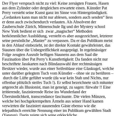
Der Flyer versprach nicht zu viel: Keine zersägten Frauen, Hasen
aus dem Zylinder oder dergleichen erwartete einen. Künstler Pat
Perry versteht seine Kunst ganz im Sinne von Hintergründigkeit.
„Gedanken kann man nicht nur ablesen, sondern auch senden“ liess
er denn auch zwischendurch verlauten. Als Absolvent der
Zauberschule Zürich, Mimenschule Ilg und der Mystery school
New York bedient er sich zwar „magischer“ Methoden
herkömmlicher Ausbildung, versteht es aber ausgezeichnet, letzterer
seine persönliche „Manier“ zu verpassen. Da er das Publikum meist
in den Ablauf einbezieht, ist der direkte Kontakt gewährleistet, das
Staunen über die Unbegreiflichkeit ausgeprägt. In regelmässiger
Folge zeugten Ausrufe heftigen Staunens aus dem Saal die
Faszination über Pat Perry’s Kunstfertigkeit: Da fanden nicht nur
beschriftete Jasskarten nach Blindauswahl ihre rechtmässigen
Besitzer wieder, wurde aus einer Seifenblase eine Glaskugel, welche
unter darüber gelegtem Tuch vom Künstler – ohne sie zu berühren –
durch die Lüfte geführt wurde (da war kein Stab und Nichts, nur
offenbar plötzlich steifes Tuch !). Er selbst bezeichnete sich mitunter
artgerecht als Illusionist, man ist geneigt, zu sagen: fürwahr !! Eine
irritierende, faszinierende Reise ins Wunderland der
Übersinnlichkeit, transcendance fascinante. Die vielen Münzen,
welche bei hochgekrempelten Ärmeln aus seiner Hand kamen
verwirrten die fasziniert staunenden Gäste ebenso wie die
telepathisch erreichte Nennung einer im Publikum gewählten Stadt
(Yangun). Darin zeigte sich seine erkleckliche